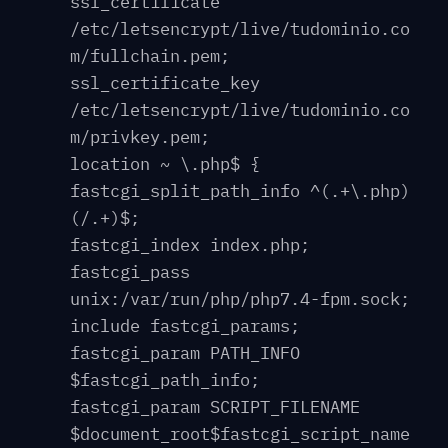
ssl_certificate
/etc/letsencrypt/live/tudominio.co
m/fullchain.pem;
ssl_certificate_key
/etc/letsencrypt/live/tudominio.co
m/privkey.pem;
location ~ \.php$ {
fastcgi_split_path_info ^(.+\.php)
(/.+)$;
fastcgi_index index.php;
fastcgi_pass
unix:/var/run/php/php7.4-fpm.sock;
include fastcgi_params;
fastcgi_param PATH_INFO
$fastcgi_path_info;
fastcgi_param SCRIPT_FILENAME
$document_root$fastcgi_script_name