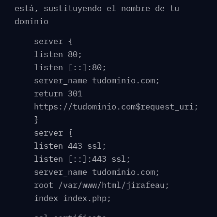
está, sustituyendo el nombre de tu
dominio
server {
listen 80;
listen [::]:80;
server_name tudominio.com;
return 301
https://tudominio.com$request_uri;
}
server {
listen 443 ssl;
listen [::]:443 ssl;
server_name tudominio.com;
root /var/www/html/jirafeau;
index index.php;