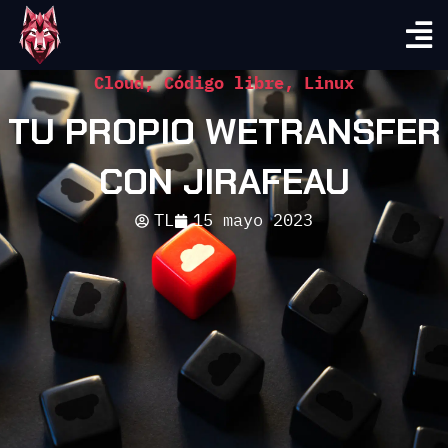
Cloud
,
Código libre
,
Linux
TU PROPIO WETRANSFER
CON JIRAFEAU
TL
15 mayo 2023