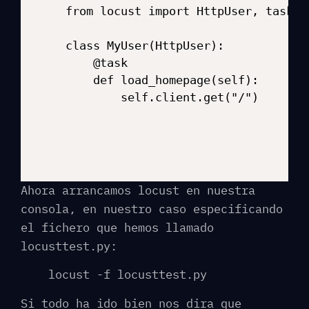
from locust import HttpUser, task

class MyUser(HttpUser):

    @task

    def load_homepage(self):

        self.client.get("/")
Ahora arrancamos locust en nuestra
consola, en nuestro caso especificando
el fichero que hemos llamado
locusttest.py:
locust -f locusttest.py
Si todo ha ido bien nos dira que