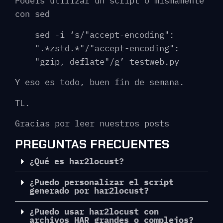
Podéis utilizar un script o mismamente
con sed
sed -i ‘s/"accept-encoding":
".*zstd.*"/"accept-encoding":
"gzip, deflate"/g’ testweb.py
Y eso es todo, buen fin de semana.
TL.
Gracias por leer nuestros posts
PREGUNTAS FRECUENTES
¿Qué es har2locust?
¿Puedo personalizar el script
generado por har2locust?
¿Puedo usar har2locust con
archivos HAR grandes o complejos?