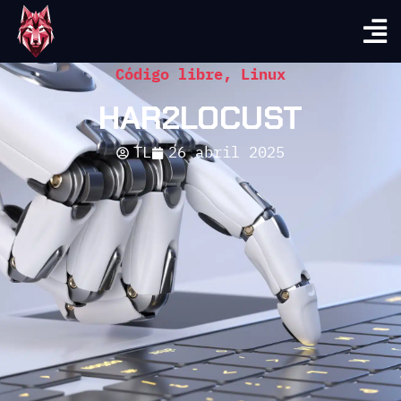
Código libre
,
Linux
HAR2LOCUST
TL
26 abril 2025