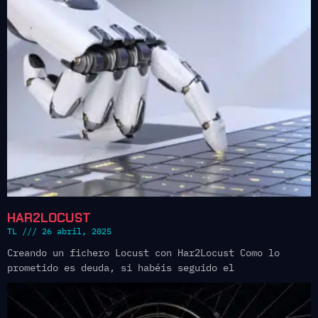
HAR2LOCUST
TL
26 abril, 2025
Creando un fichero Locust con Har2Locust Como lo
prometido es deuda, si habéis seguido el