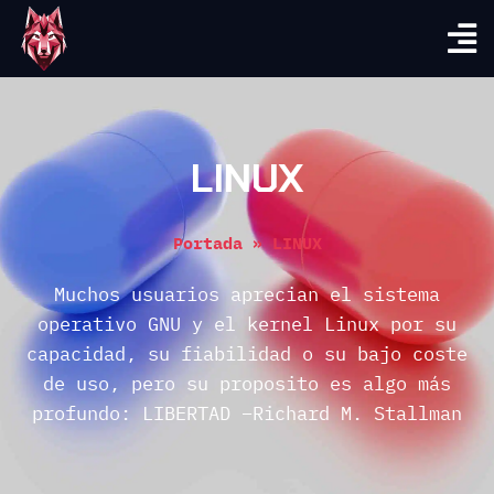
LINUX
Portada
»
LINUX
Muchos usuarios aprecian el sistema
operativo GNU y el kernel Linux por su
capacidad, su fiabilidad o su bajo coste
de uso, pero su proposito es algo más
profundo: LIBERTAD –Richard M. Stallman