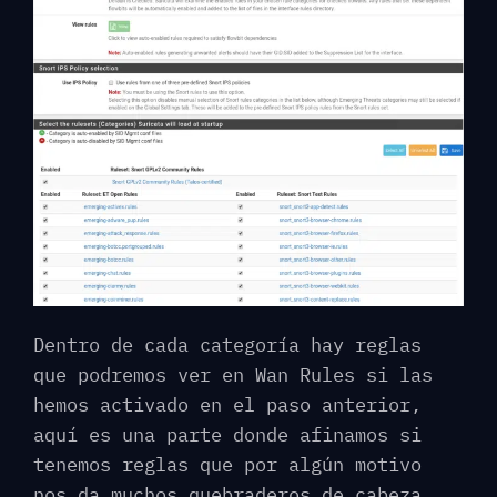
Dentro de cada categoría hay reglas
que podremos ver en Wan Rules si las
hemos activado en el paso anterior,
aquí es una parte donde afinamos si
tenemos reglas que por algún motivo
nos da muchos quebraderos de cabeza