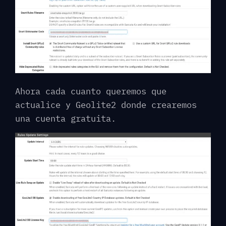
Ahora cada cuanto queremos que
actualice y Geolite2 donde crearemos
una cuenta gratuita.