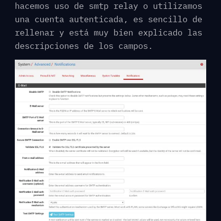
hacemos uso de smtp relay o utilizamos
una cuenta autenticada, es sencillo de
rellenar y está muy bien explicado las
descripciones de los campos.