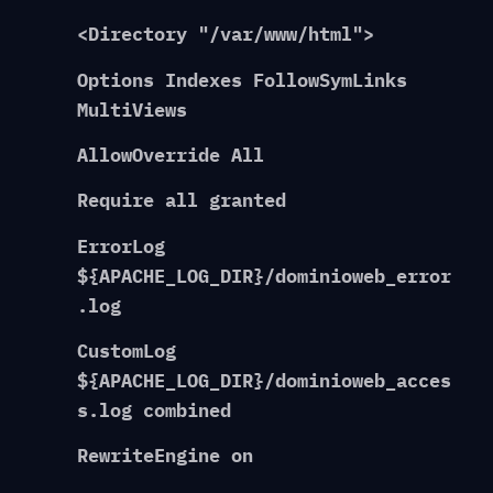
<Directory "/var/www/html">
Options Indexes FollowSymLinks
MultiViews
AllowOverride All
Require all granted
ErrorLog
${APACHE_LOG_DIR}/dominioweb_error
.log
CustomLog
${APACHE_LOG_DIR}/dominioweb_acces
s.log combined
RewriteEngine on