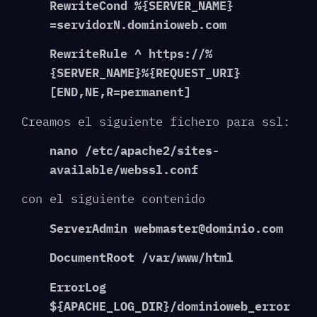
RewriteCond %{SERVER_NAME}
=servidorN.dominioweb.com
RewriteRule ^ https://%
{SERVER_NAME}%{REQUEST_URI}
[END,NE,R=permanent]
Creamos el siguiente fichero para ssl:
nano /etc/apache2/sites-
available/webssl.conf
con el siguiente contenido
ServerAdmin webmaster@dominio.com
DocumentRoot /var/www/html
ErrorLog
${APACHE_LOG_DIR}/dominioweb_error