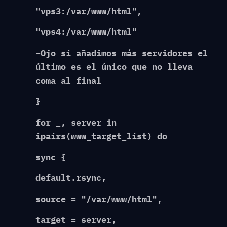
"vps3:/var/www/html",
"vps4:/var/www/html"
–Ojo si añadimos más servidores el
último es el único que no lleva
coma al final
}
for _, server in
ipairs(www_target_list) do
sync {
default.rsync,
source = "/var/www/html",
target = server,