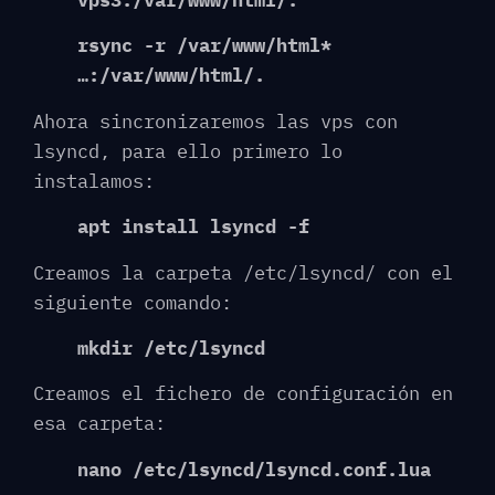
vps3:/var/www/html/.
rsync -r /var/www/html*
…:/var/www/html/.
Ahora sincronizaremos las vps con
lsyncd, para ello primero lo
instalamos:
apt install lsyncd -f
Creamos la carpeta /etc/lsyncd/ con el
siguiente comando:
mkdir /etc/lsyncd
Creamos el fichero de configuración en
esa carpeta:
nano /etc/lsyncd/lsyncd.conf.lua