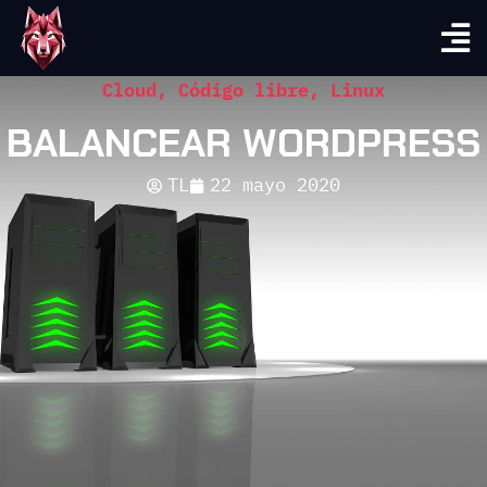
Cloud
,
Código libre
,
Linux
BALANCEAR WORDPRESS
TL
22 mayo 2020