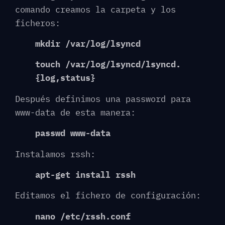
comando creamos la carpeta y los
ficheros:
mkdir /var/log/lsyncd
touch /var/log/lsyncd/lsyncd.
{log,status}
Después definimos una password para
www-data de esta manera:
passwd www-data
Instalamos rssh:
apt-get install rssh
Editamos el fichero de configuración:
nano /etc/rssh.conf