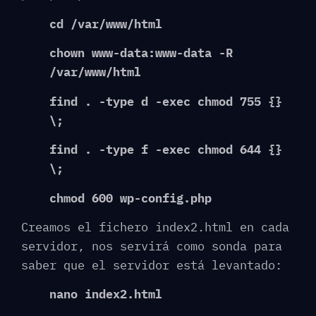
cd /var/www/html
chown www-data:www-data -R
/var/www/html
find . -type d -exec chmod 755 {}
\;
find . -type f -exec chmod 644 {}
\;
chmod 600 wp-config.php
Creamos el fichero index2.html en cada
servidor, nos servirá como sonda para
saber que el servidor está levantado:
nano index2.html