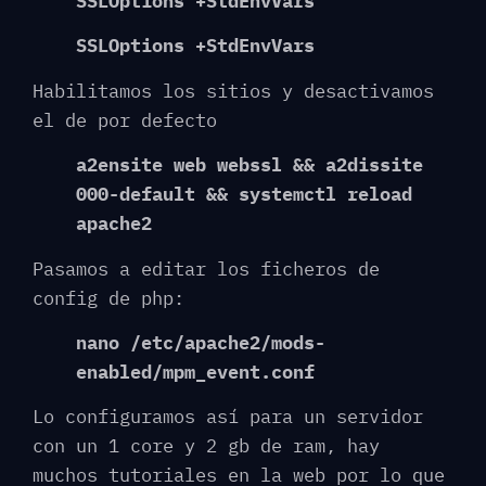
SSLOptions +StdEnvVars
SSLOptions +StdEnvVars
Habilitamos los sitios y desactivamos
el de por defecto
a2ensite web webssl && a2dissite
000-default && systemctl reload
apache2
Pasamos a editar los ficheros de
config de php:
nano /etc/apache2/mods-
enabled/mpm_event.conf
Lo configuramos así para un servidor
con un 1 core y 2 gb de ram, hay
muchos tutoriales en la web por lo que