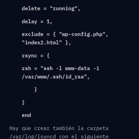
delete = "running",
delay = 1,
exclude
=
{
"wp-config.php"
,
"index2.html"
}
,
rsync = {
rsh = "ssh -l www-data -i
/var/www/.ssh/id_rsa",
}
}
end
Hay que crear también la carpeta
/var/log/lsyncd con el siguiente