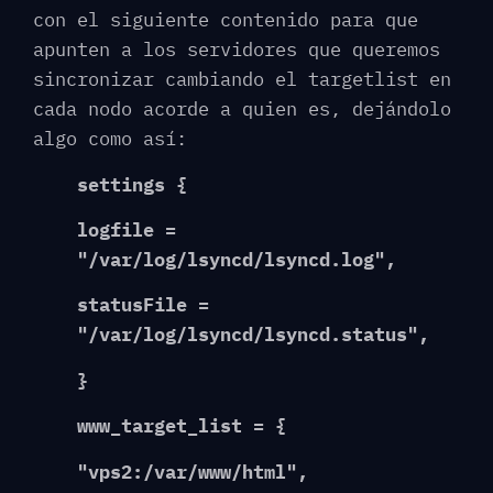
con el siguiente contenido para que
apunten a los servidores que queremos
sincronizar cambiando el targetlist en
cada nodo acorde a quien es, dejándolo
algo como así:
settings {
logfile =
"/var/log/lsyncd/lsyncd.log",
statusFile =
"/var/log/lsyncd/lsyncd.status",
}
www_target_list = {
"vps2:/var/www/html",