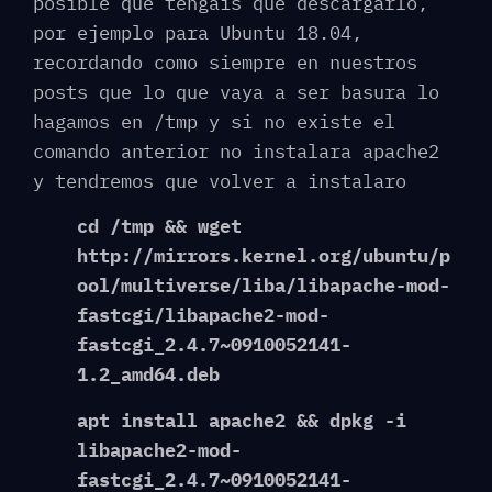
posible que tengáis que descargarlo,
por ejemplo para Ubuntu 18.04,
recordando como siempre en nuestros
posts que lo que vaya a ser basura lo
hagamos en /tmp y si no existe el
comando anterior no instalara apache2
y tendremos que volver a instalaro
cd /tmp && wget
http://mirrors.kernel.org/ubuntu/p
ool/multiverse/liba/libapache-mod-
fastcgi/libapache2-mod-
fastcgi_2.4.7~0910052141-
1.2_amd64.deb
apt install apache2 && dpkg -i
libapache2-mod-
fastcgi_2.4.7~0910052141-