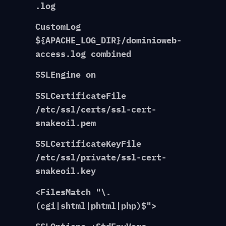
.log
CustomLog
${APACHE_LOG_DIR}/dominioweb-
access.log combined
SSLEngine on
SSLCertificateFile
/etc/ssl/certs/ssl-cert-
snakeoil.pem
SSLCertificateKeyFile
/etc/ssl/private/ssl-cert-
snakeoil.key
<FilesMatch "\.
(cgi|shtml|phtml|php)$">